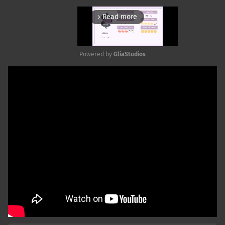
Read more
arrow_forward_ios
Powered by 
GliaStudios
Mute