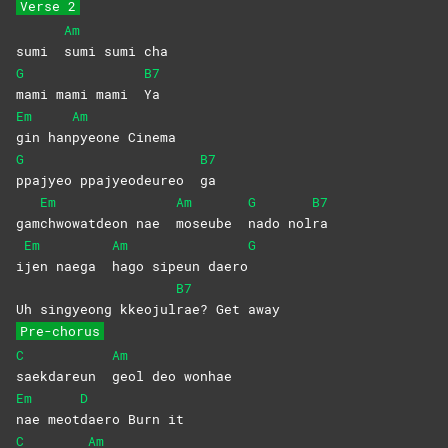
Verse 2
Am
sumi
sumi sumi cha
G
B7
mami mami mami
Ya
Em
Am
gin
han
pyeone
Cinema
G
B7
ppajyeo ppajyeodeureo
ga
Em
Am
G
B7
gam
chwowatdeon nae
moseube
nado
nol
ra
Em
Am
G
i
jen naega
hago sipeun daero
B7
Uh singyeong kkeojul
rae? Get away
Pre-chorus
C
Am
saekdareun
geol deo wonhae
Em
D
nae
meot
daero Burn it
C
Am