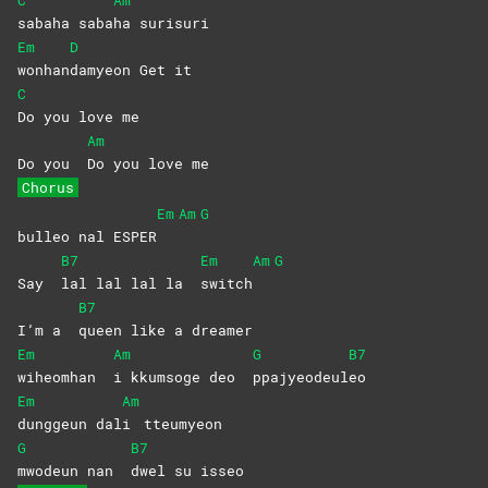
sabaha
saba
ha
surisuri
Em
D
wonhan
damyeon Get it
C
Do you love me
Am
Do you
Do you love me
Chorus
Em
Am
G
bulleo nal ESPER
B7
Em
Am
G
Say
lal lal lal la
switch
B7
I’m a
queen like a dreamer
Em
Am
G
B7
wiheomhan
i kkumsoge deo
ppajyeodeul
eo
Em
Am
dunggeun
dal
i
tteumyeon
G
B7
mwodeun nan
dwel su isseo