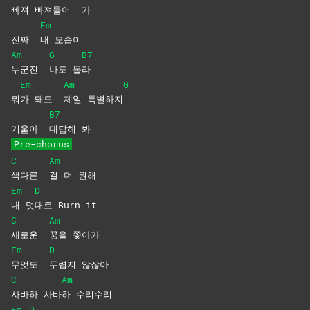
빠져 빠져들어
가
Em
진짜
내
모습이
Am
G
B7
누군진
나도
몰
라
Em
Am
G
뭐
가 돼도
제일
특별하지
B7
거울아
대답해
봐
Pre-chorus
C
Am
색다른
걸 더 원해
Em
D
내
멋
대로 Burn it
C
Am
새로운
꿈을
쫓아가
Em
D
무엇도
두렵지
않잖아
C
Am
사바하
사바
하
수리수리
Em
D