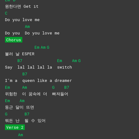
원한
다면 Get it
C
Do you love me
Am
Do you
Do you love me
Chorus
Em
Am
G
불러 날 ESPER
B7
Em
Am
G
Say
lal lal lal la
switch
B7
I’m a
queen like a dreamer
Em
Am
G
B7
위험한
이 꿈속에 더
빠져들
어
Em
Am
둥근
달
이
뜨면
G
B7
뭐든 난
될 수 있어
Verse 2
Am