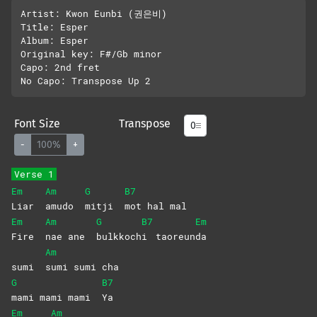
Artist: Kwon Eunbi (권은비)

Title: Esper

Album: Esper

Original key: F#/Gb minor

Capo: 2nd fret

Font Size
Transpose
-
100%
+
Verse 1
Em
Am
G
B7
Liar
amudo
mitji
mot hal mal
Em
Am
G
B7
Em
Fire
nae ane
bulkkoch
i
taoreun
da
Am
sumi
sumi sumi cha
G
B7
mami mami mami
Ya
Em
Am