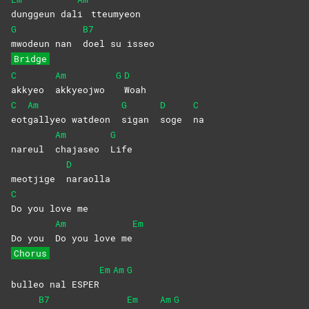
dunggeun
dal
i
tteumyeon
G
B7
mwodeun nan
doel su isseo
Bridge
C
Am
G
D
akkyeo
akkyeojwo
Woah
C
Am
G
D
C
eot
gallyeo watdeon
sigan
soge
na
Am
G
nareul
chajaseo
Life
D
meotjige
naraolla
C
Do you love me
Am
Em
Do you
Do you love me
Chorus
Em
Am
G
bulleo nal ESPER
B7
Em
Am
G