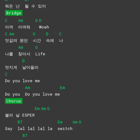
뭐든 난
될 수 있어
Bridge
C
Am
G
D
아껴
아껴줘
Woah
C
Am
G
D
C
엇
갈려 왔던
시간
속에
나
Am
G
나를
찾아서
Life
D
멋지게
날아올라
C
Do you love me
Am
Em
Do you
Do you love me
Chorus
Em
Am
G
불러 날 ESPER
B7
Em
Am
G
Say
lal lal lal la
switch
B7