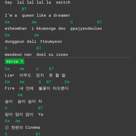
Say
lal lal lal la
switch
B7
I’m a
queen like a dreamer
Em
Am
G
B7
wiheomhan
i kkumsoge deo
ppajyeodeul
eo
Em
Am
dunggeun
dal
i
tteumyeon
G
B7
mwodeun nan
doel su isseo
Verse 1
Em
Am
G
B7
Liar
아무도
믿지
못 할 말
Em
Am
G
B7
Em
Fire
내 안에
불꽃
이
타오른
다
Am
숨이
숨이 숨이 차
G
B7
맘이 맘이 맘이
Ya
Em
Am
긴
한
편의
Cinema
G
B7