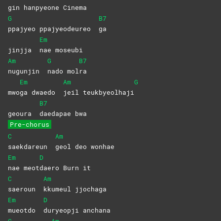
gin
han
pyeone
Cinema
G
B7
ppajyeo ppajyeodeureo
ga
Em
jinjja
nae
moseubi
Am
G
B7
nugunjin
nado
mol
ra
Em
Am
G
mwo
ga dwaedo
jeil
teukbyeolhaji
B7
geoura
daedapae
bwa
Pre-chorus
C
Am
saekdareun
geol deo wonhae
Em
D
nae
meot
daero Burn it
C
Am
saeroun
kkumeul
jjochaga
Em
D
mueotdo
duryeopji
anchana
C
Am