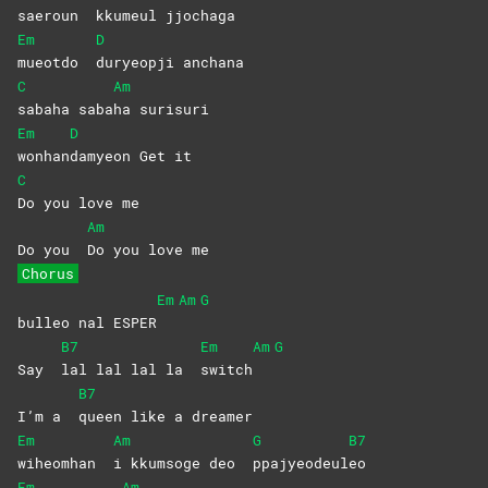
saeroun
kkumeul
jjochaga
Em
D
mueotdo
duryeopji
anchana
C
Am
sabaha
saba
ha
surisuri
Em
D
wonhan
damyeon Get it
C
Do you love me
Am
Do you
Do you love me
Chorus
Em
Am
G
bulleo nal ESPER
B7
Em
Am
G
Say
lal lal lal la
switch
B7
I’m a
queen like a dreamer
Em
Am
G
B7
wiheomhan
i kkumsoge deo
ppajyeodeul
eo
Em
Am