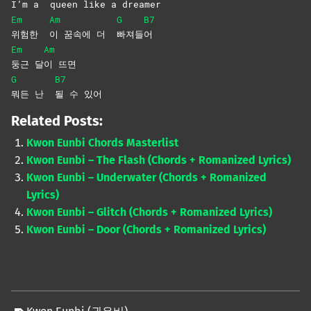
I’m a
queen like a dreamer
Em
Am
G
B7
위험한
이 꿈속에 더
빠져들
어
Em
Am
둥근
달
이
뜨면
G
B7
뭐든 난
될 수 있어
Related Posts:
Kwon Eunbi Chords Masterlist
Kwon Eunbi – The Flash (Chords + Romanized Lyrics)
Kwon Eunbi – Underwater (Chords + Romanized
Lyrics)
Kwon Eunbi – Glitch (Chords + Romanized Lyrics)
Kwon Eunbi – Door (Chords + Romanized Lyrics)