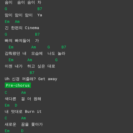
숨이
숨이 숨이 차
G
B7
맘이 맘이 맘이
Ya
Em
Am
긴
한
편의
Cinema
G
B7
빠져 빠져들어
가
Em
Am
G
B7
감
춰왔던 내
모습에
나도
놀
라
Em
Am
G
이
젠 내가
하고 싶은 대로
B7
Uh 신경 꺼줄
래? Get away
Pre-chorus
C
Am
색다른
걸 더 원해
Em
D
내
멋
대로 Burn it
C
Am
새로운
꿈을
쫓아가
Em
D