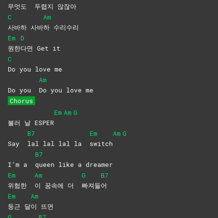
무엇도
두렵지
않잖아
C
Am
사바하
사바
하
수리수리
Em
D
원한
다면 Get it
C
Do you love me
Am
Do you
Do you love me
Chorus
Em
Am
G
불러 날 ESPER
B7
Em
Am
G
Say
lal lal lal la
switch
B7
I’m a
queen like a dreamer
Em
Am
G
B7
위험한
이 꿈속에 더
빠져들
어
Em
Am
둥근
달
이
뜨면
G
B7