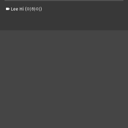
Lee Hi (이하이)
Skip back to main navigation