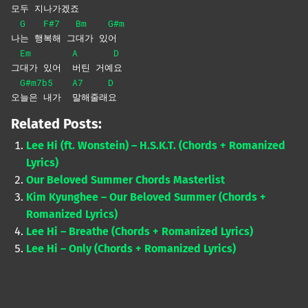
모
두
지나
가겠
죠
G
F#7
Bm
G#m
나
는
행
복해
그
대가
있
어
Em
A
D
그
대가 있어
버틴
거예
요
G#m7b5
A7
D
오
늘은 내가
말해줄래
요
Related Posts:
Lee Hi (ft. Wonstein) – H.S.K.T. (Chords + Romanized
Lyrics)
Our Beloved Summer Chords Masterlist
Kim Kyunghee – Our Beloved Summer (Chords +
Romanized Lyrics)
Lee Hi – Breathe (Chords + Romanized Lyrics)
Lee Hi – Only (Chords + Romanized Lyrics)