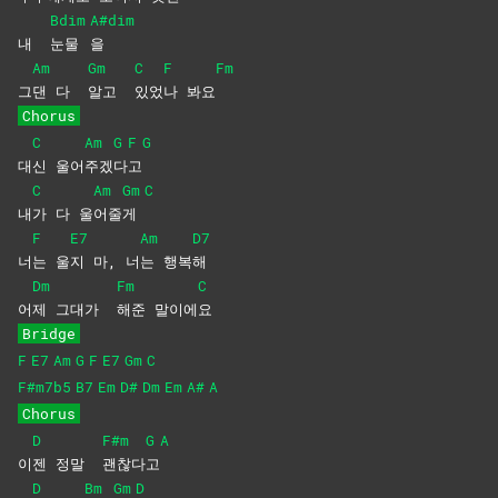
Bdim
A#dim
내
눈물
을
Am
Gm
C
F
Fm
그
댄 다
알고
있었
나
봐요
Chorus
C
Am
G
F
G
대
신
울어
주겠
다
고
C
Am
Gm
C
내
가 다 울
어줄
게
F
E7
Am
D7
너
는
울
지 마, 너
는
행복
해
Dm
Fm
C
어
제 그대가
해준
말이에
요
Bridge
F
E7
Am
G
F
E7
Gm
C
F#m7b5
B7
Em
D#
Dm
Em
A#
A
Chorus
D
F#m
G
A
이
젠 정말
괜찮다
고
D
Bm
Gm
D