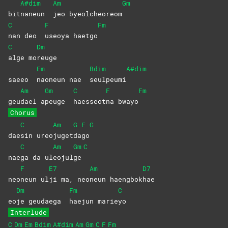
A#dim
Am
Gm
bit
naneun
jeo
byeolcheoreom
C
F
Fm
nan deo
useoya
haetgo
C
Dm
alge
mo
reuge
Em
Bdim
A#dim
saeeo
naoneun nae
seulpeumi
Am
Gm
C
F
Fm
geu
dael
a
peuge
haesseot
na
bwayo
Chorus
C
Am
G
F
G
dae
sin
ureo
juget
da
go
C
Am
Gm
C
nae
ga da ul
eojul
ge
F
E7
Am
D7
neo
neun
ul
ji ma, neo
neun
haengbok
hae
Dm
Fm
C
eo
je geudaega
haejun
marie
yo
Interlude
C
Dm
Em
Bdim
A#dim
Am
Gm
C
F
Fm