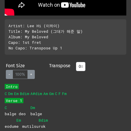
Artist: Lee Hi (이하이)

Title: My Beloved (그대가 해준 말)

Album: My Beloved

Capo: 1st fret

Font Size
Transpose
-
100%
+
Intro
C
Dm
Em
Bdim
A#dim
Am
Gm
C
F
Fm
Verse 1
C
Dm
balge deo
balge
Em
Bdim
eodum
e
mutilsu
rok