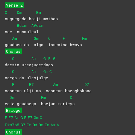
Verse 2
C
Dm
Em
nugue
gedo
boi
ji
mothan
Bdim
A#dim
nae
nunmul
eul
Am
Gm
C
F
Fm
geu
daen da
algo
isseot
na
bwayo
Chorus
C
Am
G
F
G
dae
sin
ureo
juget
da
go
C
Am
Gm
C
nae
ga da ul
eojul
ge
F
E7
Am
D7
neo
neun
ul
ji ma, neo
neun
haengbok
hae
Dm
Fm
C
eo
je geudaega
haejun
marie
yo
Bridge
F
E7
Am
G
F
E7
Gm
C
F#m7b5
B7
Em
D#
Dm
Em
A#
A
Chorus