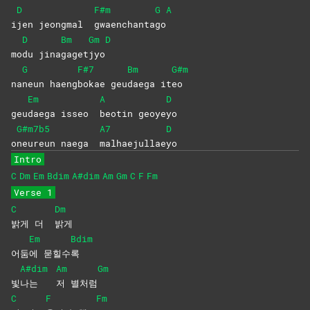
D
F#m
G
A
i
jen jeongmal
gwaenchanta
go
D
Bm
Gm
D
mo
du
jina
gaget
jyo
G
F#7
Bm
G#m
na
neun
haeng
bokae
geu
daega
it
eo
Em
A
D
geu
daega isseo
beotin
geoye
yo
G#m7b5
A7
D
o
neureun naega
malhaejullae
yo
Intro
C
Dm
Em
Bdim
A#dim
Am
Gm
C
F
Fm
Verse 1
C
Dm
밝게 더
밝게
Em
Bdim
어둠
에
묻힐수
록
A#dim
Am
Gm
빛
나는
저
별처럼
C
F
Fm