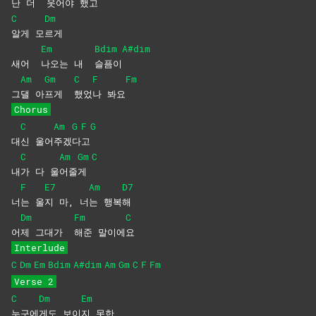
난 더
웃어야
했고
C
Dm
알게
모
르게
Em
Bdim
A#dim
새어
나오는 내
슬픔이
Am
Gm
C
F
Fm
그
댈
아
프게
했었
나
봐요
Chorus
C
Am
G
F
G
대
신
울어
주겠
다
고
C
Am
Gm
C
내
가 다 울
어줄
게
F
E7
Am
D7
너
는
울
지 마, 너
는
행복
해
Dm
Fm
C
어
제 그대가
해준
말이에
요
Interlude
C
Dm
Em
Bdim
A#dim
Am
Gm
C
F
Fm
Verse 2
C
Dm
Em
누구에
게도
보이
지
못한