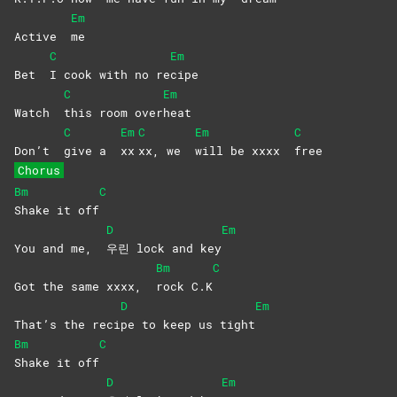
Em
Active
me
C
Em
Bet
I cook with no re
cipe
C
Em
Watch
this room over
heat
C
Em
C
Em
C
Don’t
give a
xx
xx, we
will be xxxx
free
Chorus
Bm
C
Shake it off
D
Em
You and me,
우린 lock and key
Bm
C
Got the same xxxx,
rock
C.K
D
Em
That’s the reci
pe to keep us tight
Bm
C
Shake it off
D
Em