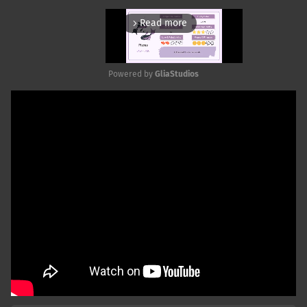
Read more
arrow_forward_ios
Powered by 
GliaStudios
Mute