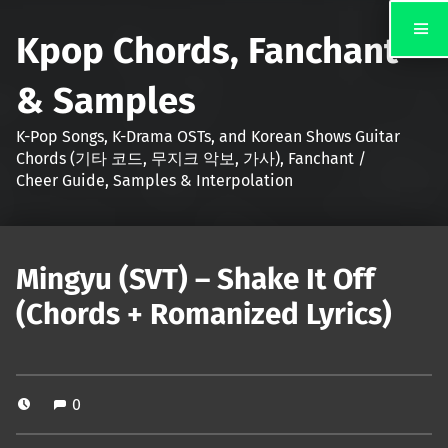
Kpop Chords, Fanchant
& Samples
K-Pop Songs, K-Drama OSTs, and Korean Shows Guitar
Chords (기타 코드, 무지크 악보, 가사), Fanchant /
Cheer Guide, Samples & Interpolation
Mingyu (SVT) – Shake It Off
(Chords + Romanized Lyrics)
0