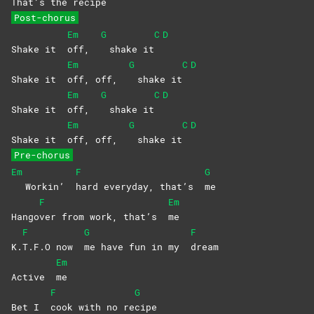
That’s the reci
pe
Post-chorus
Em
G
C
D
Shake it
off,
shake it
Em
G
C
D
Shake it
off, off,
shake it
Em
G
C
D
Shake it
off,
shake it
Em
G
C
D
Shake it
off, off,
shake it
Pre-chorus
Em
F
G
Workin’
hard everyday, that’s
me
F
Em
Hango
ver from work, that’s
me
F
G
F
K.
T.F.O now
me have fun in my
dream
Em
Active
me
F
G
Bet I
cook with no re
cipe