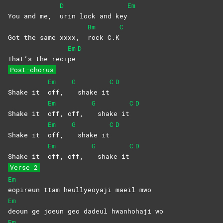
D
Em
You and me,
urin lock and key
Bm
C
Got the same xxxx,
rock
C.K
Em
D
That’s the reci
pe
Post-chorus
Em
G
C
D
Shake it
off,
shake it
Em
G
C
D
Shake it
off, off,
shake it
Em
G
C
D
Shake it
off,
shake it
Em
G
C
D
Shake it
off, off,
shake it
Verse 2
Em
eopireun ttam heullyeoyaji maeil mwo
Em
deoun ge joeun geo dadeul hwanhohaji wo
Em