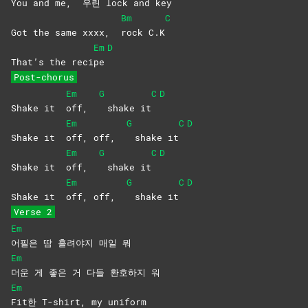
You and me,
우린 lock and key
Bm
C
Got the same xxxx,
rock
C.K
Em
D
That’s the reci
pe
Post-chorus
Em
G
C
D
Shake it
off,
shake it
Em
G
C
D
Shake it
off, off,
shake it
Em
G
C
D
Shake it
off,
shake it
Em
G
C
D
Shake it
off, off,
shake it
Verse 2
Em
어필은 땀 흘려야지 매일 뭐
Em
더운 게 좋은 거 다들 환호하지 워
Em
Fit한 T-shirt, my uniform