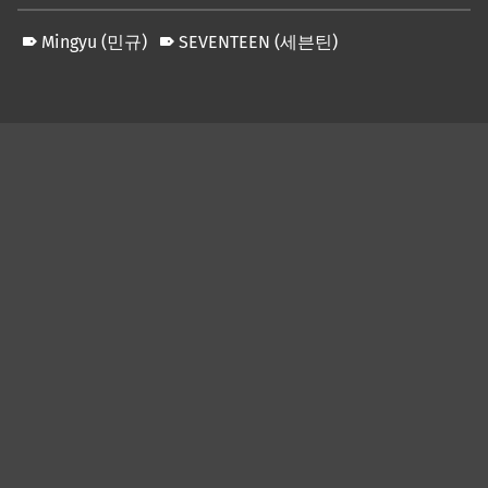
Mingyu (민규)
SEVENTEEN (세븐틴)
Skip back to main navigation