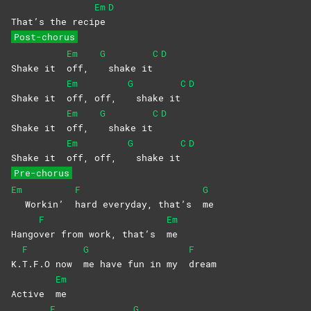
Em
D
That’s the reci
pe
Post-chorus
Em
G
C
D
Shake it
off,
shake it
Em
G
C
D
Shake it
off, off,
shake it
Em
G
C
D
Shake it
off,
shake it
Em
G
C
D
Shake it
off, off,
shake it
Pre-chorus
Em
F
G
Workin’
hard everyday, that’s
me
F
Em
Hango
ver from work, that’s
me
F
G
F
K.
T.F.O now
me have fun in my
dream
Em
Active
me
F
G