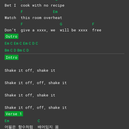
Bet I
cook with no re
cipe
F
Em
Watch
this room over
heat
F
G
F
Don’t
give a xxxx, we
will be xxxx
free
Outro
Em
C
Em
C
Em
C
D
C
Bm
C
D
Bm
C
D
Intro
Shake it off, shake it
Shake it off, off, shake it
Shake it off, shake it
Shake it off, off, shake it
Verse 1
Em
C
어필은 향수처럼
배어있지
몸