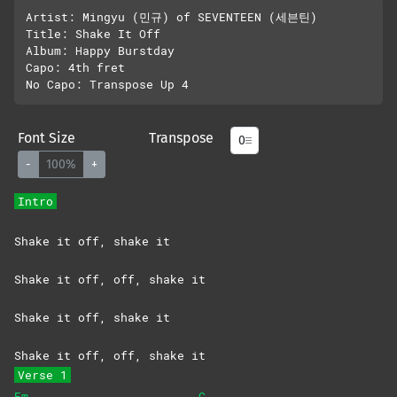
Artist: Mingyu (민규) of SEVENTEEN (세븐틴)

Title: Shake It Off

Album: Happy Burstday

Capo: 4th fret

Font Size
Transpose
-
100%
+
Intro
Shake it off, shake it
Shake it off, off, shake it
Shake it off, shake it
Shake it off, off, shake it
Verse 1
Em
C