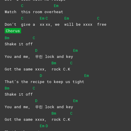
C
Em
Watch
this room over
heat
C
Em
C
Em
C
Don’t
give a
xx
xx, we
will be xxxx
free
Chorus
Bm
C
Shake it off
D
Em
You and me,
우린 lock and key
Bm
C
Got the same xxxx,
rock
C.K
D
Em
That’s the reci
pe to keep us tight
Bm
C
Shake it off
D
Em
You and me,
우린 lock and key
Bm
C
Got the same xxxx,
rock
C.K
Em
D