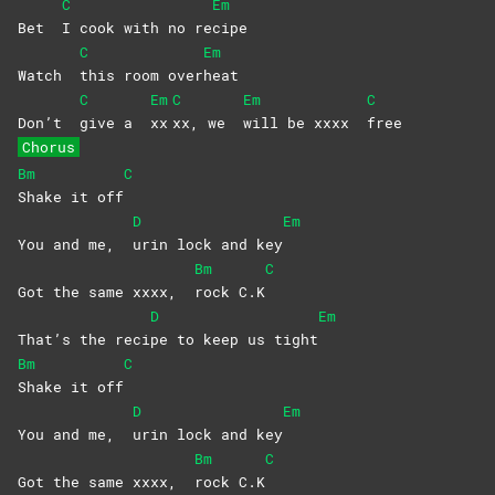
C
Em
Bet
I cook with no re
cipe
C
Em
Watch
this room over
heat
C
Em
C
Em
C
Don’t
give a
xx
xx, we
will be xxxx
free
Chorus
Bm
C
Shake it off
D
Em
You and me,
urin lock and key
Bm
C
Got the same xxxx,
rock
C.K
D
Em
That’s the reci
pe to keep us tight
Bm
C
Shake it off
D
Em
You and me,
urin lock and key
Bm
C
Got the same xxxx,
rock
C.K