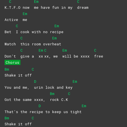
C
Em
C
K.
T.F.O now
me have fun in my
dream
Em
Active
me
C
Em
Bet
I cook with no re
cipe
C
Em
Watch
this room over
heat
C
Em
C
Em
C
Don’t
give a
xx
xx, we
will be xxxx
free
Chorus
Bm
C
Shake it off
D
Em
You and me,
urin lock and key
Bm
C
Got the same xxxx,
rock
C.K
D
Em
That’s the reci
pe to keep us tight
Bm
C
Shake it off