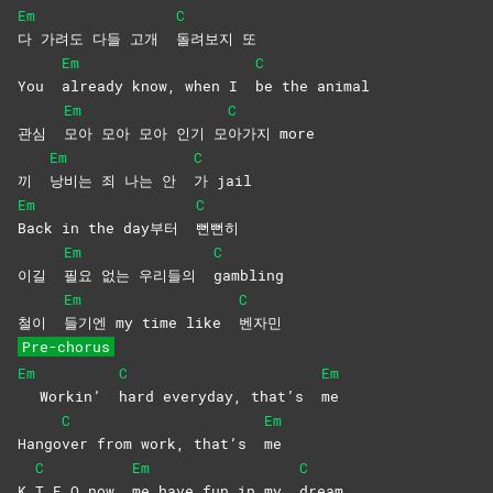
Em
C
다 가려도 다들 고개
돌려보지
또
Em
C
You
already know, when I
be the animal
Em
C
관심
모아 모아 모아 인기 모
아가지
more
Em
C
끼
낭비는 죄 나는 안
가
jail
Em
C
Back in the day부터
뻔뻔히
Em
C
이길
필요 없는 우리들의
gambling
Em
C
철이
들기엔 my time like
벤자민
Pre-chorus
Em
C
Em
Workin’
hard everyday, that’s
me
C
Em
Hango
ver from work, that’s
me
C
Em
C
K.
T.F.O now
me have fun in my
dream