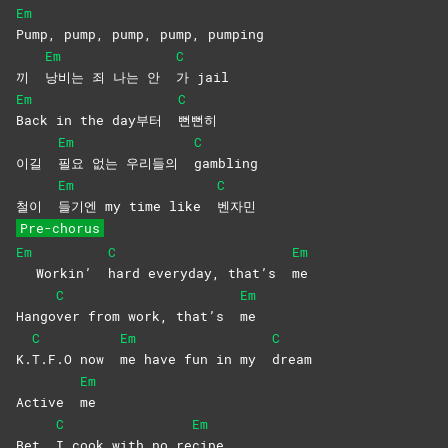
Em
Pump, pump, pump, pump, pumping
Em
C
끼
낭비는 죄 나는 안
가
jail
Em
C
Back in the day부터
뻔뻔히
Em
C
이길
필요 없는 우리들의
gambling
Em
C
철이
들기엔 my time like
벤자민
Pre-chorus
Em
C
Em
Workin’
hard everyday, that’s
me
C
Em
Hango
ver from work, that’s
me
C
Em
C
K.
T.F.O now
me have fun in my
dream
Em
Active
me
C
Em
Bet
I cook with no re
cipe