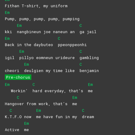
Fithan T-shirt, my uniform
Em
Pump, pump, pump, pump, pumping
Em
C
kki
nangbineun joe naneun an
ga
jail
Em
C
Back in the daybuteo
ppeonppeonhi
Em
C
igil
pillyo eomneun urideure
gambling
Em
C
cheori
deulgien my time like
benjamin
Pre-chorus
Em
C
Em
Workin’
hard everyday, that’s
me
C
Em
Hango
ver from work, that’s
me
C
Em
C
K.
T.F.O now
me have fun in my
dream
Em
Active
me