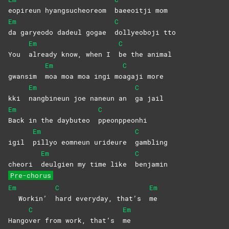
eopireun hyangsucheoreom
baeeoitji
mom
Em
C
da garyeodo dadeul gogae
dollyeoboji
tto
Em
C
You
already know, when I
be the animal
Em
C
gwansim
moa moa moa ingi mo
agaji
more
Em
C
kki
nangbineun joe naneun an
ga
jail
Em
C
Back in the daybuteo
ppeonppeonhi
Em
C
igil
pillyo eomneun urideure
gambling
Em
C
cheori
deulgien my time like
benjamin
Pre-chorus
Em
C
Em
Workin’
hard everyday, that’s
me
C
Em
Hango
ver from work, that’s
me