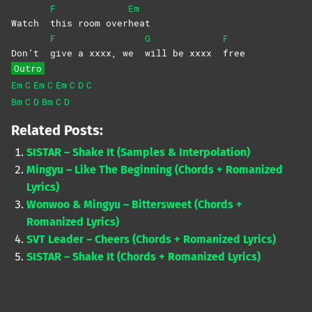
F
Em
Watch
this room over
heat
F
G
F
Don’t
give a xxxx, we
will be xxxx
free
Outro
Em
C
Em
C
Em
C
D
C
Bm
C
D
Bm
C
D
Related Posts:
SISTAR – Shake It (Samples & Interpolation)
Mingyu – Like The Beginning (Chords + Romanized
Lyrics)
Wonwoo & Mingyu – Bittersweet (Chords +
Romanized Lyrics)
SVT Leader – Cheers (Chords + Romanized Lyrics)
SISTAR – Shake It (Chords + Romanized Lyrics)