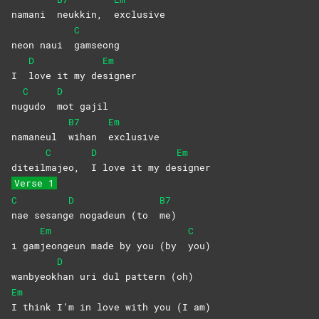
namani
neukkin,
exclusive
C
neon naui
gamseong
D
Em
I
love it my de
signer
C
D
nu
gudo
mot
gajil
B7
Em
namaneul
wihan
exclusive
C
D
Em
diteil
majeo,
I love it my de
signer
Verse 1
C
D
B7
nae
sesang
e nogadeun (to
me)
Em
C
i gam
jeongeun made by you (by
you)
D
wanbyeok
han uri dul pattern (oh)
Em
I think I’m in love with you (I am)