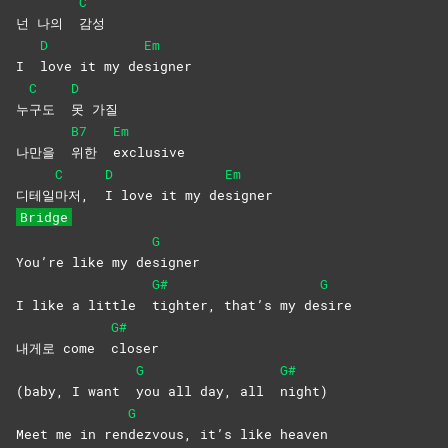
C
넌 나의
감성
D
Em
I
love it my de
signer
C
D
누
구도
못
가질
B7
Em
나만을
위한
exclusive
C
D
Em
디테일
마저,
I love it my de
signer
Bridge
G
You’re like my de
signer
G#
G
I like a little
tighter, that’s my de
sire
G#
내게로 come
closer
G
G#
(baby, I want
you all day, all
night)
G
Meet me in ren
dezvous, it’s like heaven