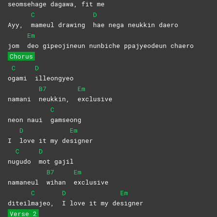
seomse
hage
daga
wa, fit me
C
D
Ayy,
mameul drawing
hae nega neukkin daero
Em
jom
deo gipeojineun nunbiche ppajyeodeun chaero
Chorus
C
D
o
gami
illeongyeo
B7
Em
namani
neukkin,
exclusive
C
neon naui
gamseong
D
Em
I
love it my de
signer
C
D
nu
gudo
mot
gajil
B7
Em
namaneul
wihan
exclusive
C
D
Em
diteil
majeo,
I love it my de
signer
Verse 2