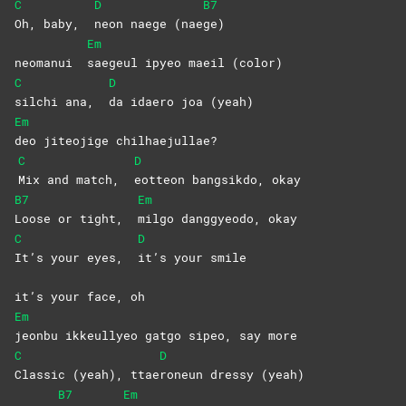
C
D
B7
Oh, baby,
neon naege (nae
ge)
Em
neomanui
saegeul ipyeo maeil (color)
C
D
silchi ana,
da idaero joa (yeah)
Em
deo jiteojige chilhaejullae?
C
D
Mix and match,
eotteon bangsikdo, okay
B7
Em
Loose or tight,
milgo danggyeodo, okay
C
D
It’s your eyes,
it’s your smile
it’s your face, oh
Em
jeonbu ikkeullyeo gatgo sipeo, say more
C
D
Classic (yeah), ttae
roneun dressy (yeah)
B7
Em