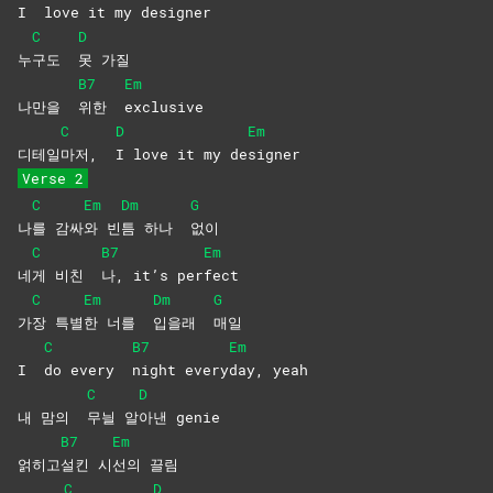
I
love it my de
signer
C
D
누
구도
못
가질
B7
Em
나만을
위한
exclusive
C
D
Em
디테일
마저,
I love it my de
signer
Verse 2
C
Em
Dm
G
나
를
감싸
와
빈
틈 하나
없이
C
B7
Em
네
게 비친
나, it’s per
fect
C
Em
Dm
G
가
장
특별
한 너를
입을래
매일
C
B7
Em
I
do every
night
every
day,
yeah
C
D
내 맘의
무늴
알
아낸
genie
B7
Em
얽히고
설킨
시
선의
끌림
C
D