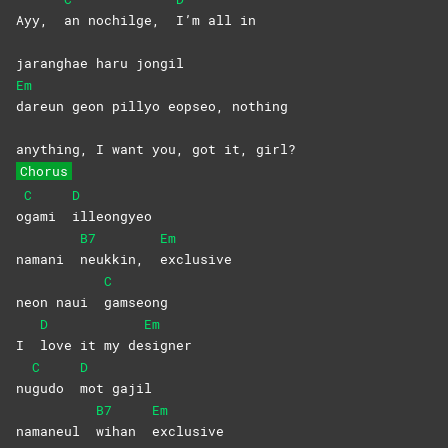
Ayy,
an nochilge,
I’m all in
jaranghae haru jongil
Em
dareun geon pillyo eopseo, nothing
anything, I want you, got it, girl?
Chorus
C
D
o
gami
illeongyeo
B7
Em
namani
neukkin,
exclusive
C
neon naui
gamseong
D
Em
I
love it my de
signer
C
D
nu
gudo
mot
gajil
B7
Em
namaneul
wihan
exclusive