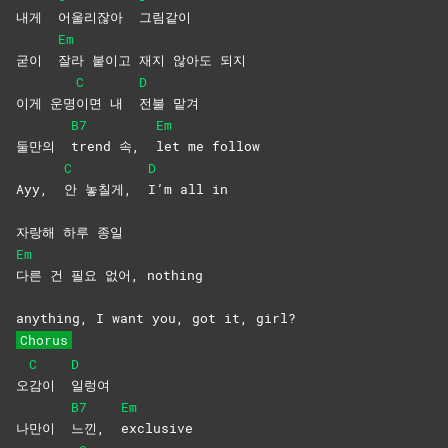
내게
어울리잖아
그림같이
Em
굳이
잘라 붙이고 재지 않아도 되지
C
D
이게 운명
이면 내
전불
맡겨
B7
Em
둘만의
trend 속,
let me follow
C
D
Ayy,
안 놓칠게,
I’m all in
자랑해 하루 종일
Em
다른 건 필요 없어, nothing
anything, I want you, got it, girl?
Chorus
C
D
오
감이
일렁여
B7
Em
나만이
느낀,
exclusive