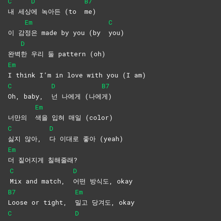
C
D
B7
내
세상
에 녹아든 (to
me)
Em
C
이 감
정은 made by you (by
you)
D
완벽
한 우리 둘 pattern (oh)
Em
I think I’m in love with you (I am)
C
D
B7
Oh, baby,
넌 나에게 (나에
게)
Em
너만의
색을 입혀 매일 (color)
C
D
싫지 않아,
다 이대로 좋아 (yeah)
Em
더 짙어지게 칠해줄래?
C
D
Mix and match,
어떤 방식도, okay
B7
Em
Loose or tight,
밀고 당겨도, okay
C
D