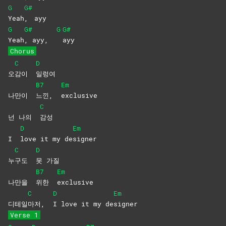
G
G#
Yeah
,
ayy
G
G#
G
G#
Yeah
, ayy,
ayy
Chorus
C
D
오
감이
일렁여
B7
Em
나만이
느낀,
exclusive
C
넌 나의
감성
D
Em
I
love it my de
signer
C
D
누
구도
못
가질
B7
Em
나만을
위한
exclusive
C
D
Em
디테일
마저,
I love it my de
signer
Verse 1