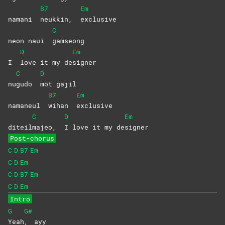
B7
Em
namani
neukkin,
exclusive
C
neon naui
gamseong
D
Em
I
love it my de
signer
C
D
nu
gudo
mot
gajil
B7
Em
namaneul
wihan
exclusive
C
D
Em
diteil
majeo,
I love it my de
signer
Post-chorus
C
D
B7
Em
C
D
Em
C
D
B7
Em
C
D
Em
Intro
G
G#
Yeah
,
ayy