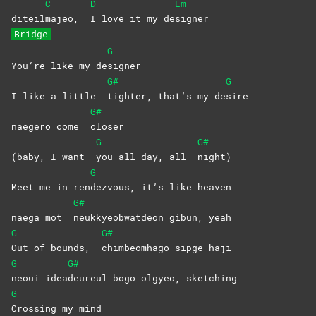
C
D
Em
diteil
majeo,
I love it my de
signer
Bridge
G
You’re like my de
signer
G#
G
I like a little
tighter, that’s my de
sire
G#
naegero come
closer
G
G#
(baby, I want
you all day, all
night)
G
Meet me in ren
dezvous, it’s like heaven
G#
naega mot
neukkyeobwatdeon gibun, yeah
G
G#
Out of bounds,
chimbeomhago sipge haji
G
G#
neoui
idea
deureul bogo olgyeo, sketching
G
Crossing my mind