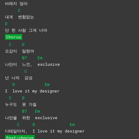
바래지
않아
C
내게
변함없는
D
단 한 사람 그게 너야
Chorus
C
D
오
감이
일렁여
B7
Em
나만이
느낀,
exclusive
C
넌 나의
감성
D
Em
I
love it my de
signer
C
D
누
구도
못
가질
B7
Em
나만을
위한
exclusive
C
D
Em
디테일
마저,
I love it my de
signer
Post-chorus