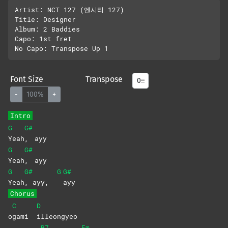
Artist: NCT 127 (엔시티 127)

Title: Designer

Album: 2 Baddies

Capo: 1st fret

Font Size
Transpose
-
100%
+
Intro
G
G#
Yeah
,
ayy
G
G#
Yeah
,
ayy
G
G#
G
G#
Yeah
, ayy,
ayy
Chorus
C
D
o
gami
illeongyeo
B7
Em