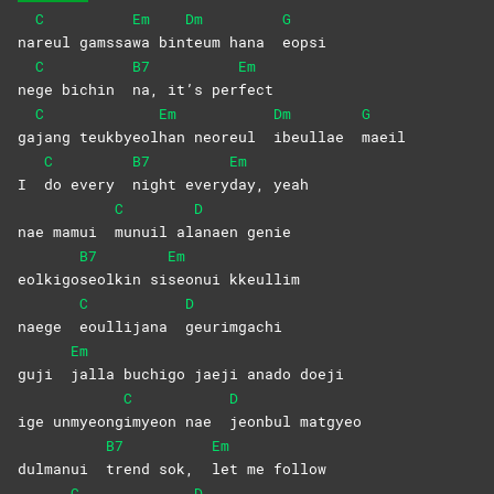
C
Em
Dm
G
na
reul
gamssa
wa
bin
teum hana
eopsi
C
B7
Em
ne
ge bichin
na, it’s per
fect
C
Em
Dm
G
ga
jang
teukbyeol
han neoreul
ibeullae
maeil
C
B7
Em
I
do every
night
every
day,
yeah
C
D
nae mamui
munuil
al
anaen
genie
B7
Em
eolkigo
seolkin
si
seonui
kkeullim
C
D
naege
eoullijana
geurimgachi
Em
guji
jalla buchigo jaeji anado doeji
C
D
ige unmyeong
imyeon nae
jeonbul
matgyeo
B7
Em
dulmanui
trend sok,
let me follow
C
D