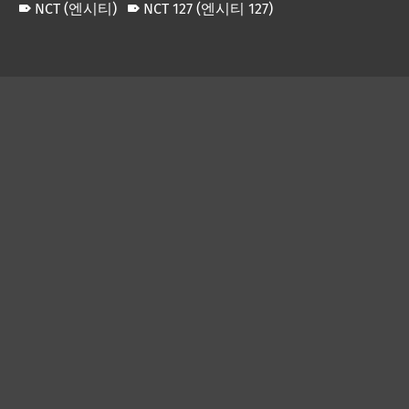
NCT (엔시티)
NCT 127 (엔시티 127)
Skip back to main navigation