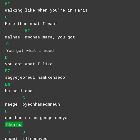
G#
walking like when you’re in Paris
G
More than what I want
G#
malhae
mwohae mara, you got
C
You got what I need
D
you got what I like
B7
sagyejeoreul
hamkkehaedo
Em
baraeji
ana
C
naege
byeonhameomneun
D
dan han saram geuge neoya
Chorus
C
D
o
gami
illeongyeo