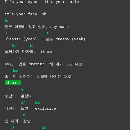
It’s your eyes,
it’s your smile
it’s your face, oh
Em
전부 이끌려 갖고 싶어, say more
C
D
Classic (yeah), 때
로는 dressy (yeah)
B7
Em
섬세
하게
다가
와, fit me
C
D
Ayy,
맘을 drawing
해 네가 느낀 대로
Em
좀
더 깊어지는 눈빛에 빠져든 채로
Chorus
C
D
오
감이
일렁여
B7
Em
나만이
느낀,
exclusive
C
넌 나의
감성
D
Em