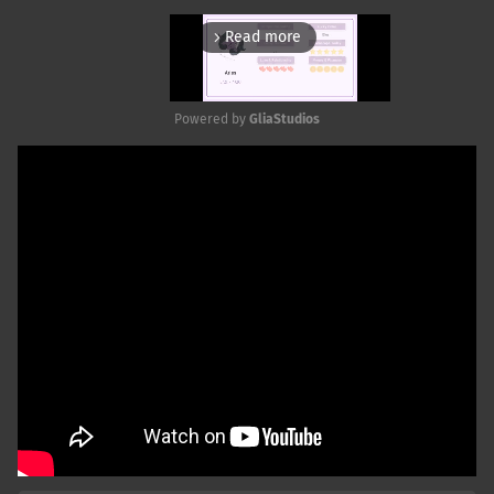
Read more
arrow_forward_ios
Powered by 
GliaStudios
Mute