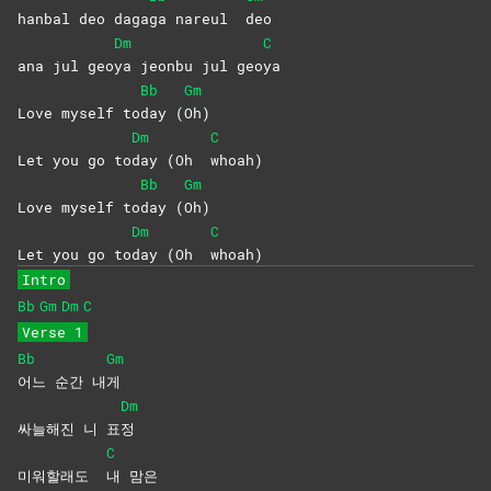
hanbal deo daga
ga nareul
deo
Dm
C
ana jul geo
ya jeonbu jul geo
ya
Bb
Gm
Love myself to
day
(
Oh)
Dm
C
Let you go to
day (Oh
whoah)
Bb
Gm
Love myself to
day
(
Oh)
Dm
C
Let you go to
day (Oh
whoah)
Intro
Bb
Gm
Dm
C
Verse 1
Bb
Gm
어느 순간 내
게
Dm
싸늘해진 니 표
정
C
미워할래도
내
맘은