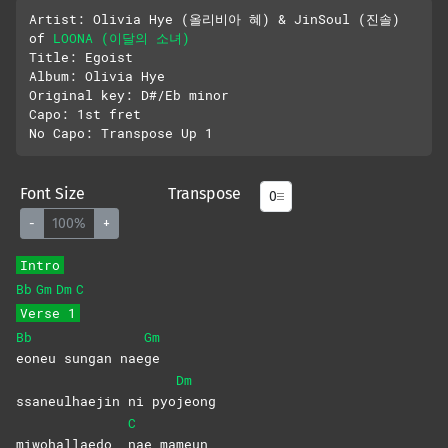
Artist: Olivia Hye (올리비아 혜) & JinSoul (진솔) 
of 
LOONA (이달의 소녀)
Title: Egoist

Album: Olivia Hye

Original key: D#/Eb minor

Capo: 1st fret

Font Size
Transpose
-
100%
+
Intro
Bb
Gm
Dm
C
Verse 1
Bb
Gm
eoneu sungan nae
ge
Dm
ssaneulhaejin ni pyo
jeong
C
miwohallaedo
nae
mameun