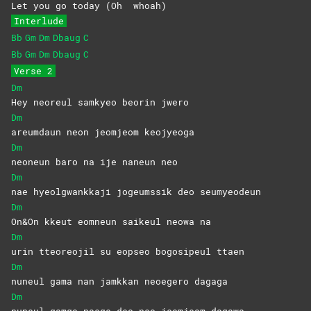
Let you go to
day (Oh
whoah)
Interlude
Bb
Gm
Dm
Dbaug
C
Bb
Gm
Dm
Dbaug
C
Verse 2
Dm
Hey neoreul samkyeo beorin jwero
Dm
areumdaun neon jeomjeom keojyeoga
Dm
neoneun baro na ije naneun neo
Dm
nae hyeolgwankkaji jogeumssik deo seumyeodeun
Dm
On&On kkeut eomneun saikeul neowa na
Dm
urin tteoreojil su eopseo bogosipeul ttaen
Dm
nuneul gama nan jamkkan neoegero dagaga
Dm
nuneul gamgo naege deo neo jeomjeom dagawa