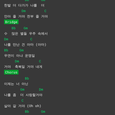
한발 더 다가
가 나를
더
Dm
C
안아 줄 거
야 전부 줄 거
야
Bridge
Bb
Gm
수
많은
별
들 우주 속에서
Dm
C
나를 만난 건 아
마
(아마)
Bb
Gm
우연이
아
냐
운명일
Dm
C
거야
축복일 거야 내
게
Chorus
Bb
이제는 너 아
닌
Gm
Dm
나를 좀
더
사랑할거
야
C
살아 갈 거
야 (Oh oh)
Bb
Gm