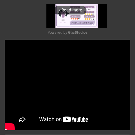
Read more
arrow_forward_ios
Powered by 
GliaStudios
Mute