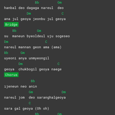
Bb
Gm
hanbal deo daga
ga nareul
deo
Dm
C
ana jul geo
ya jeonbu jul geo
ya
Bridge
Bb
Gm
su
maneun
byeol
deul uju sogeseo
Dm
C
nareul mannan geon a
ma
(ama)
Bb
Gm
uyeoni
a
nya
unmyeongil
Dm
C
geoya
chukbogil geoya nae
ge
Chorus
Bb
ijeneun neo a
nin
Gm
Dm
nareul jom
deo
saranghalgeo
ya
C
sara gal geo
ya (Oh oh)
Bb
Gm