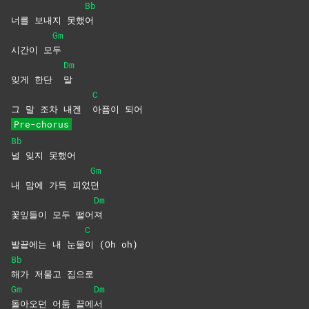
Bb
너를 보내지 못했
어
Gm
시간이 모
두
Dm
잊게 한단
말
C
그 말 조차 내겐
아픔이
되어
Pre-chorus
Bb
널 잊지 못했어
Gm
내 맘에 가득 피었
던
Dm
꽃잎들이 모두 떨어
져
C
발끝에는 내 눈물
이 (Oh oh)
Bb
해가 저물고 집으로
Gm
Dm
돌아오던 어둠 끝에
서