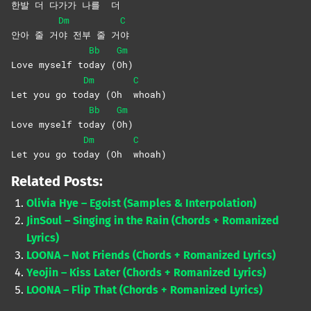
한발 더 다가
가 나를
더
Dm
C
안아 줄 거
야 전부 줄 거
야
Bb
Gm
Love myself to
day
(
Oh)
Dm
C
Let you go to
day (Oh
whoah)
Bb
Gm
Love myself to
day
(
Oh)
Dm
C
Let you go to
day (Oh
whoah)
Related Posts:
Olivia Hye – Egoist (Samples & Interpolation)
JinSoul – Singing in the Rain (Chords + Romanized
Lyrics)
LOONA – Not Friends (Chords + Romanized Lyrics)
Yeojin – Kiss Later (Chords + Romanized Lyrics)
LOONA – Flip That (Chords + Romanized Lyrics)