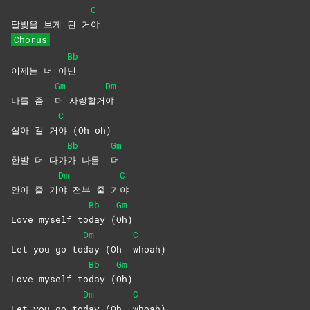
C
달빛을 보게 된 거
야
Chorus
Bb
이제는 너 아
닌
Gm
Dm
나를 좀
더
사랑할거
야
C
살아 갈 거
야 (Oh oh)
Bb
Gm
한발 더 다가
가 나를
더
Dm
C
안아 줄 거
야 전부 줄 거
야
Bb
Gm
Love myself to
day
(
Oh)
Dm
C
Let you go to
day (Oh
whoah)
Bb
Gm
Love myself to
day
(
Oh)
Dm
C
Let you go to
day (Oh
whoah)