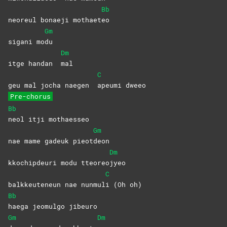
Bb
neoreul bonaeji mothaet
eo
Gm
sigani mo
du
Dm
itge handan
mal
C
geu mal jocha naegen
apeumi
dweeo
Pre-chorus
Bb
neol itji mothaesseo
Gm
nae mame gadeuk pieot
deon
Dm
kkochipdeuri modu tteoreo
jyeo
C
balkkeuteneun nae nunmul
i (Oh oh)
Bb
haega jeomulgo jibeuro
Gm
Dm