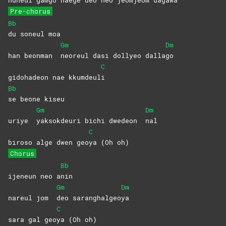
Pre-chorus
Bb
du soneul moa
Gm
Dm
han beonman
neoreul dasi dollyeo dalla
go
C
gidohadeon nae kkumdeul
i
Bb
se beone kiseu
Gm
Dm
uriye
yaksokdeuri bichi dwedeon
nal
C
biroso alge dwen geo
ya (Oh oh)
Chorus
Bb
ijeneun neo a
nin
Gm
Dm
nareul jom
deo
saranghalgeo
ya
C
sara gal geo
ya (Oh oh)