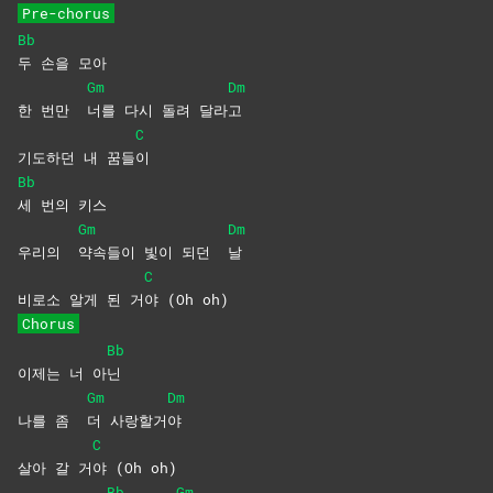
Pre-chorus
Bb
두 손을 모아
Gm
Dm
한 번만
너를 다시 돌려 달라
고
C
기도하던 내 꿈들
이
Bb
세 번의 키스
Gm
Dm
우리의
약속들이 빛이 되던
날
C
비로소 알게 된 거
야 (Oh oh)
Chorus
Bb
이제는 너 아
닌
Gm
Dm
나를 좀
더
사랑할거
야
C
살아 갈 거
야 (Oh oh)
Bb
Gm