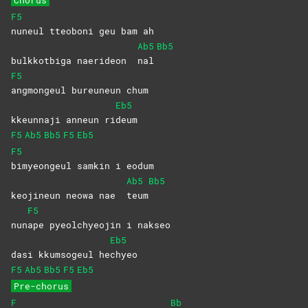
Chorus
F5
nuneul tteoboni geu bam ah
Ab5
Bb5
bulkkotbiga naerideon
nal
F5
angmongeul bureuneun chum
Eb5
kkeunnaji anneun ri
deum
F5
Ab5
Bb5
F5
Eb5
F5
bimyeongeul samkin i eodum
Ab5
Bb5
keojineun neowa nae
teum
F5
nun
ape pyeolchyeojin i nakseo
Eb5
dasi kkumsogeul he
chyeo
F5
Ab5
Bb5
F5
Eb5
Pre-chorus
F
Bb