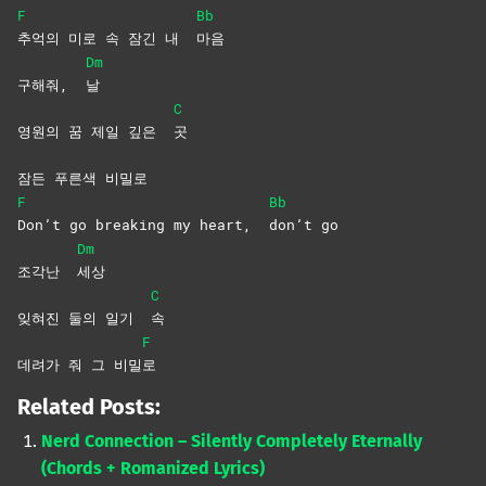
F
Bb
추억의 미로 속 잠긴 내
마음
Dm
구해줘,
날
C
영원의 꿈 제일 깊은
곳
잠든 푸른색 비밀로
F
Bb
Don’t go breaking my heart,
don’t
go
Dm
조각난
세상
C
잊혀진 둘의 일기
속
F
데려가 줘 그 비밀
로
Related Posts:
Nerd Connection – Silently Completely Eternally
(Chords + Romanized Lyrics)