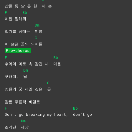
잡힐 듯 말 듯 한
네
손
F
Bb
이젠
말해
줘
Dm
입가를 헤매는
이름
C
이 슬픈 꿈의 의
미를
Pre-chorus
F
Bb
추억의 미로 속 잠긴 내
마음
Dm
구해줘,
날
C
영원의 꿈 제일 깊은
곳
잠든 푸른색 비밀로
F
Bb
Don’t go breaking my heart,
don’t
go
Dm
조각난
세상