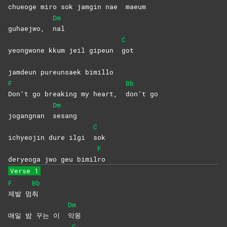
chueoge miro sok jamgin nae
maeum
Dm
guhaejwo,
nal
C
yeongwone kkum jeil gipeun
got
jamdeun pureunsaek bimillo
F
Bb
Don’t go breaking my heart,
don’t
go
Dm
jogangnan
sesang
C
ichyeojin dure ilgi
sok
F
deryeoga jwo geu bimil
ro
Verse 1
F
Bb
제발
멈
춰
Dm
매일 밤 꾸는 이
악몽
C