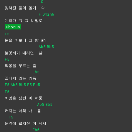
C
잊혀진 둘의 일기
속
F
Dmin6
데려가 줘 그 비밀
로
Chorus
F5
눈을 떠보니 그 밤 ah
Ab5
Bb5
불꽃비가 내리던
날
F5
악몽을 부르는 춤
Eb5
끝나지 않는 리
듬
F5
Ab5
Bb5
F5
Eb5
F5
비명을 삼킨 이 어둠
Ab5
Bb5
커지는 너와 내
틈
F5
눈
앞에 펼쳐진 이 낙서
Eb5