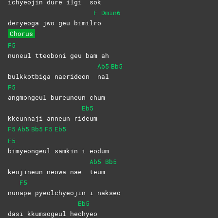
ichyeojin dure ilgi
sok
F
Dmin6
deryeoga jwo geu bimil
ro
Chorus
F5
nuneul tteoboni geu bam ah
Ab5
Bb5
bulkkotbiga naerideon
nal
F5
angmongeul bureuneun chum
Eb5
kkeunnaji anneun ri
deum
F5
Ab5
Bb5
F5
Eb5
F5
bimyeongeul samkin i eodum
Ab5
Bb5
keojineun neowa nae
teum
F5
nun
ape pyeolchyeojin i nakseo
Eb5
dasi kkumsogeul he
chyeo