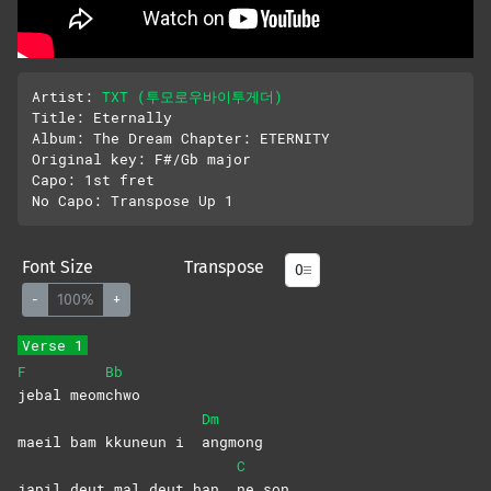
Artist: 
TXT (투모로우바이투게더)
Title: Eternally 

Album: The Dream Chapter: ETERNITY

Original key: F#/Gb major

Capo: 1st fret

Font Size
Transpose
-
100%
+
Verse 1
F
Bb
jebal
meom
chwo
Dm
maeil bam kkuneun i
angmong
C
japil deut mal deut han
ne
son