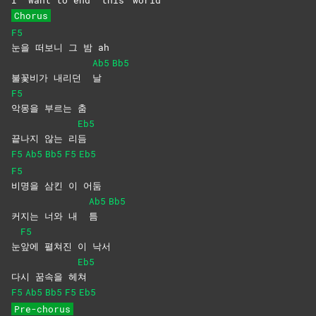
I
want to end
this
world
Chorus
F5
눈을 떠보니 그 밤 ah
Ab5
Bb5
불꽃비가 내리던
날
F5
악몽을 부르는 춤
Eb5
끝나지 않는 리
듬
F5
Ab5
Bb5
F5
Eb5
F5
비명을 삼킨 이 어둠
Ab5
Bb5
커지는 너와 내
틈
F5
눈
앞에 펼쳐진 이 낙서
Eb5
다시 꿈속을 헤
쳐
F5
Ab5
Bb5
F5
Eb5
Pre-chorus