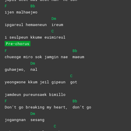
F
Bb
ijen
malhae
jwo
Dm
ipgareul hemaeneun
ireum
C
i seulpeun kkume eui
mireul
Pre-chorus
F
Bb
chueoge miro sok jamgin nae
maeum
Dm
guhaejwo,
nal
C
yeongwone kkum jeil gipeun
got
jamdeun pureunsaek bimillo
F
Bb
Don’t go breaking my heart,
don’t
go
Dm
jogangnan
sesang
C