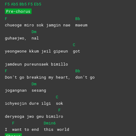
F5
Ab5
Bb5
F5
Eb5
Pre-chorus
F
Bb
chueoge miro sok jamgin nae
maeum
Dm
guhaejwo,
nal
C
yeongwone kkum jeil gipeun
got
jamdeun pureunsaek bimillo
F
Bb
Don’t go breaking my heart,
don’t
go
Dm
jogangnan
sesang
C
ichyeojin dure ilgi
sok
F
deryeoga jwo geu bimil
ro
F
Dmin6
I
want to end
this
world