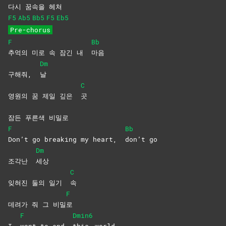
다시 꿈속을 헤
쳐
F5
Ab5
Bb5
F5
Eb5
Pre-chorus
F
Bb
추억의 미로 속 잠긴 내
마음
Dm
구해줘,
날
C
영원의 꿈 제일 깊은
곳
잠든 푸른색 비밀로
F
Bb
Don’t go breaking my heart,
don’t
go
Dm
조각난
세상
C
잊혀진 둘의 일기
속
F
데려가 줘 그 비밀
로
F
Dmin6