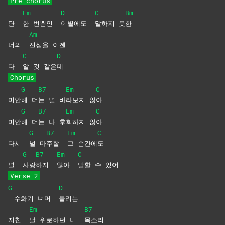
Pre-chorus
Em
D
C
Bm
단
한 번뿐인
이별에도
말하지
못
한
Am
너의
진심을
이젠
C
D
다
알 것 같은
데
Chorus
G
B7
Em
C
미안
해
더
는 널 바
라보지
않
아
G
B7
Em
C
미안
해
더
는 나 후
회하지
않
아
G
B7
Em
C
다시
널
마
주할
그
순간에
도
G
B7
Em
C
널
사랑
하지
않아
말할 수 있어
Verse 2
G
D
수화기 너머
들리는
Em
B7
지친
날 위로하던 니
목소리