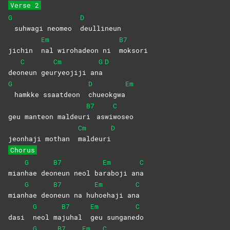
Verse 2
G
D
suhwagi neomeo
deullineun
Em
B7
jichin
nal wirohadeon ni
moksori
C
Cm
G
D
deo
neun
geu
ryeojiji
an
a
G
D
Em
hamkke ssaatdeon
chueokgwa
B7
C
geu manteon maldeur
i
aswi
woseo
Cm
D
jeonhaji mothan
maldeuri
Chorus
G
B7
Em
C
mian
hae
deo
neun neol ba
raboji
an
a
G
B7
Em
C
mian
hae
deo
neun na hu
hoehaji
an
a
G
B7
Em
C
dasi
neol
ma
juhal
geu
sungane
do
G
B7
Em
C