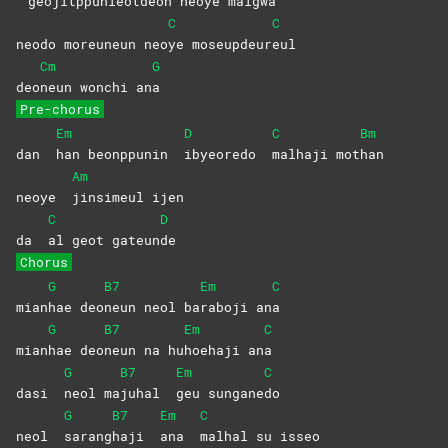
geojitppunieot
deon neoye mal
gwa
C
C
neodo moreuneun neo
ye
moseupdeur
eul
Cm
G
deo
neun wonchi an
a
Pre-chorus
Em
D
C
Bm
dan
han beonppunin
ibyeoredo
malhaji
mot
han
Am
neoye
jinsimeul
ijen
C
D
da
al geot gateun
de
Chorus
G
B7
Em
C
mian
hae
deo
neun neol ba
raboji
an
a
G
B7
Em
C
mian
hae
deo
neun na hu
hoehaji
an
a
G
B7
Em
C
dasi
neol
ma
juhal
geu
sungane
do
G
B7
Em
C
neol
sarang
haji
ana
malhal su isseo