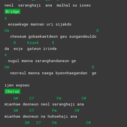
neol
sarang
haji
ana
malhal su isseo
Bridge
A
eosaekage mannan uri sijakdo
Cm
G
cheoeum gobaekaetdeon geu sungandeuldo
D
Esus4
E
da
eoje
gateun
irin
de
A
nugul manna saranghandaneun ge
Cm
D
neoreul manna naega byeonhaegandan
ge
ijen eopseo
Chorus
G#
C7
Fm
C#
mian
hae
deo
neun neol sa
ranghaji
an
a
G#
C7
Fm
C#
mian
hae
deo
neun na hu
hoehaji
an
a
G#
C7
Fm
C#