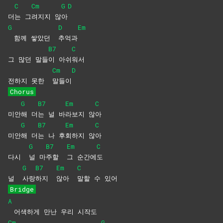
C
Cm
G
D
더
는
그
려지지
않
아
G
D
Em
함께 쌓았던
추억과
B7
C
그 많던 말들
이
아쉬
워서
Cm
D
전하지 못한
말들이
Chorus
G
B7
Em
C
미안
해
더
는 널 바
라보지
않
아
G
B7
Em
C
미안
해
더
는 나 후
회하지
않
아
G
B7
Em
C
다시
널
마
주할
그
순간에
도
G
B7
Em
C
널
사랑
하지
않아
말할 수 있어
Bridge
A
어색하게 만난 우리 시작도
Cm
G