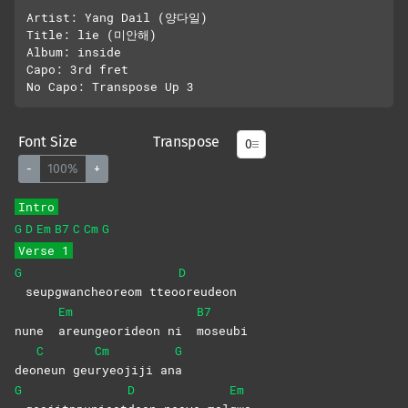
Artist: Yang Dail (양다일)

Title: lie (미안해)

Album: inside 

Capo: 3rd fret

Font Size
Transpose
-
100%
+
Intro
G
D
Em
B7
C
Cm
G
Verse 1
G
D
seupgwancheoreom tteo
oreudeon
Em
B7
nune
areungeorideon ni
moseubi
C
Cm
G
deo
neun
geu
ryeojiji
an
a
G
D
Em