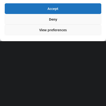
Accept
Copyright 2020 - 2026 @
kpopchords.com
Deny
View preferences