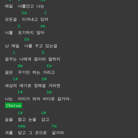
매
일
너를안고
나
는
Em
C
모든걸
이겨내고
있
어
G
Am
너를
포기하지
않
아
Em
난 매일
너를 꾸고 있는걸
C
D
꿈꾸
는 나에게 꿈이
라
말하지
Bm
Em
꿈은
꾸기만 하는 거
라고
C#
D#
세상
의 얘기로 정해
질
거라면
F#
D#
나는
아이가 되어 바
다로
갈거야.
Chorus
C#
G#
숨을
참고 눈을
감고
A#m
Fm
귀를
닫고 그 곳으로
갈거야