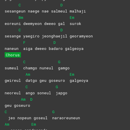
C
D
sesang
eun naege nae salm
eul
malhaji
Bm
Em
eoreun
i dwemyeon dweeo gal
surok
C
D
sesang
e yaegiro jeonghae
jil
georamyeon
F
D
naneun
aiga dweeo ba
daro
galgeoya
Chorus
C
G
sumeul
chamgo nuneul
gamgo
Am
Em
gwireul
datgo geu goseuro
galgeoya
C
G
neoreul
ango soneul
japgo
Am
D
geu gos
euro
C
G
jeo nopeun goseul
naraoreuneun
Am
Em