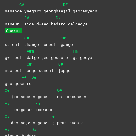
C#
D#
sesang
e yaegiro jeonghae
jil
georamyeon
F#
D#
naneun
aiga dweeo ba
daro
galgeoya.
Chorus
C#
G#
sumeul
chamgo nuneul
gamgo
A#m
Fm
gwireul
datgo geu goseuro
galgeoya
C#
G#
neoreul
ango soneul
japgo
A#m
D#
geu gos
euro
C#
G#
jeo nopeun goseul
naraoreuneun
A#m
Fm
saega ani
deorado
C#
G
deo najeun gose
gipeun
badaro
A#m
D#
gipeun
bada
ro