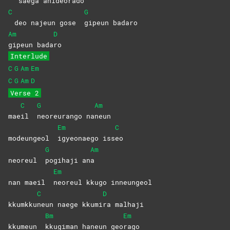
saega ani
deorado
C
G
deo najeun gose
gipeun
badaro
Am
D
gipeun
bada
ro
Interlude
C
G
Am
Em
C
G
Am
D
Verse 2
C
G
Am
mae
il
neoreurango
na
neun
Em
C
modeungeol
igyeonaego
iss
eo
G
Am
neoreul
pogihaji
an
a
Em
nan maeil
neoreul kkugo inneungeol
C
D
kkumkku
neun naege kkumi
ra
malhaji
Bm
Em
kkumeun
kkugiman haneun geo
rago