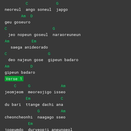
C
G
neoreul
ango soneul
japgo
Am
D
geu gos
euro
C
G
jeo nopeun goseul
naraoreuneun
Am
Em
saega ani
deorado
C
G
deo najeun gose
gipeun
badaro
Am
D
gipeun
bada
ro
Verse 1
C
G
Am
jeom
jeom
meoreojigo
iss
eo
Em
C
du bari
ttange dachi an
a
G
Am
cheoncheonhi
naagago
ss
eo
Em
jogeumdo
duryeopji
aneungeol