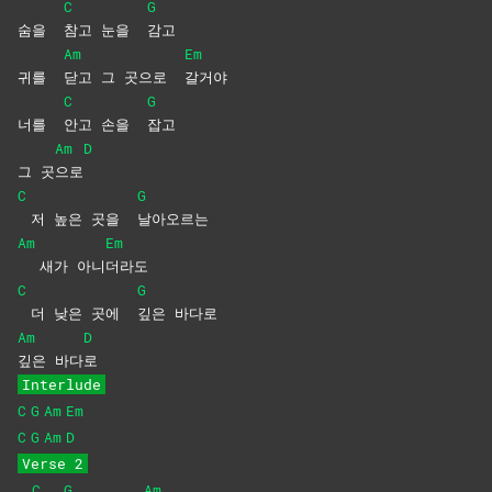
C
G
숨을
참고 눈을
감고
Am
Em
귀를
닫고 그 곳으로
갈거야
C
G
너를
안고 손을
잡고
Am
D
그 곳
으로
C
G
저 높은 곳을
날아오르는
Am
Em
새가 아니
더라도
C
G
더 낮은 곳에
깊은
바다로
Am
D
깊은
바다
로
Interlude
C
G
Am
Em
C
G
Am
D
Verse 2
C
G
Am