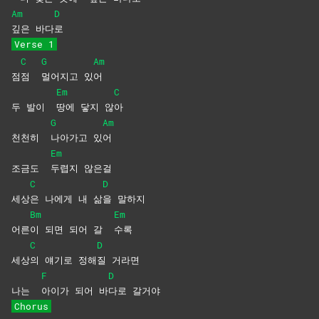
Am
D
깊은
바다
로
Verse 1
C
G
Am
점
점
멀어지고
있
어
Em
C
두 발이
땅에 닿지 않
아
G
Am
천천히
나아가고
있
어
Em
조금도
두렵지
않은걸
C
D
세상
은 나에게 내 삶
을
말하지
Bm
Em
어른
이 되면 되어 갈
수록
C
D
세상
의 얘기로 정해
질
거라면
F
D
나는
아이가 되어 바
다로
갈거야
Chorus