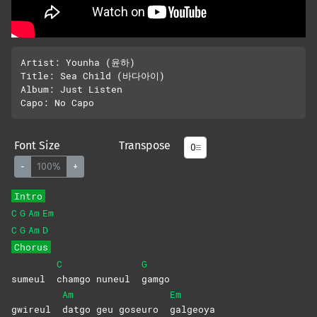
Artist: Younha (윤하)

Title: Sea Child (바다아이)

Album: Just Listen

Font Size
Transpose
-
100%
+
Intro
C
G
Am
Em
C
G
Am
D
Chorus
C
G
sumeul
chamgo nuneul
gamgo
Am
Em
gwireul
datgo geu goseuro
galgeoya