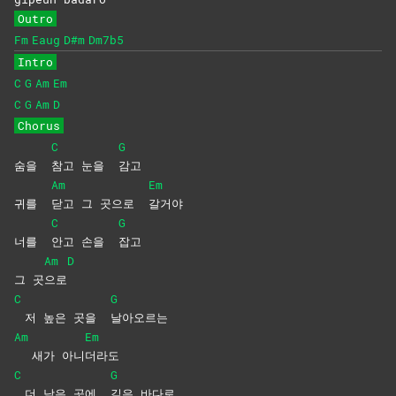
Outro
Fm
Eaug
D#m
Dm7b5
Intro
C
G
Am
Em
C
G
Am
D
Chorus
C
G
숨을
참고 눈을
감고
Am
Em
귀를
닫고 그 곳으로
갈거야
C
G
너를
안고 손을
잡고
Am
D
그 곳
으로
C
G
저 높은 곳을
날아오르는
Am
Em
새가 아니
더라도
C
G
더 낮은 곳에
깊은
바다로