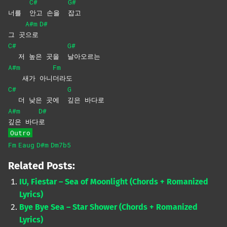
C#
G#
너를
안고 손을
잡고
A#m
D#
그 곳
으로
C#
G#
저 높은 곳을
날아오르는
A#m
Fm
새가 아니
더라도
C#
G
더 낮은 곳에
깊은
바다로
A#m
D#
깊은
바다
로
Outro
Fm
Eaug
D#m
Dm7b5
Related Posts:
IU, Fiestar – Sea of Moonlight (Chords + Romanized
Lyrics)
Bye Bye Sea – Star Shower (Chords + Romanized
Lyrics)