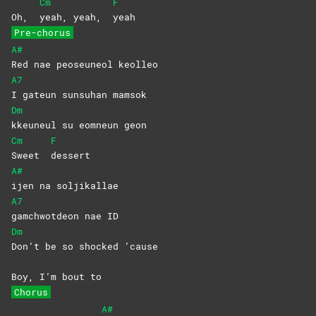
Cm
F
Oh,
yeah, yeah,
yeah
Pre-chorus
A#
Red nae peoseuneol keolleo
A7
I gateun sunsuhan mamsok
Dm
kkeuneul su eomneun geon
Cm
F
Sweet
dessert
A#
ijen na soljikallae
A7
gamchwotdeon nae ID
Dm
Don’t be so shocked ’cause
Boy, I’m bout to
Chorus
A#