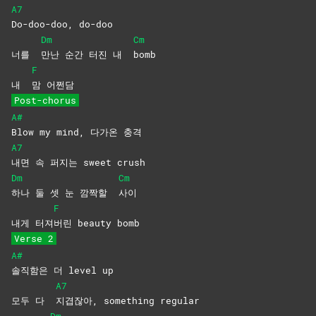
A7
Do-doo-doo,
do-doo
Dm
Cm
너를
만난 순간 터진 내
bomb
F
내
맘
어쩐담
Post-chorus
A#
Blow my mind, 다가온 충격
A7
내면 속 퍼지는 sweet crush
Dm
Cm
하나 둘 셋 눈 깜짝할
사이
F
내게 터져
버린 beauty bomb
Verse 2
A#
솔직함은 더 level up
A7
모두 다
지겹잖아, something regular
Dm