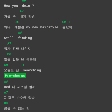
A#
How you
doin’?
A7
거울 속
내게
안녕
Dm
Cm
F
꽤나
예쁜걸 my new hairstyle
몰랐
어
A#
Still
finding
A7
뭐
가 진짜 나인지
Dm
알
듯 말듯 난 궁금해
Cm
F
오늘도 난
searching
Pre-chorus
A#
Red 내 퍼스널 컬러
A7
I 같은 순수한 맘속
Dm
끊을 수 없는 건