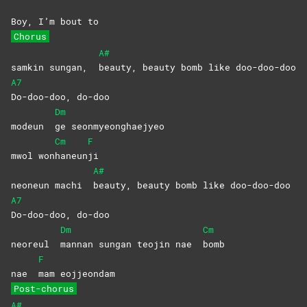
Boy, I’m bout to
Chorus
A#
samkin sungan,
beauty, beauty bomb like doo-doo-doo
A7
Do-doo-doo,
do-doo
Dm
modeun
ge
seonmyeonghaejyeo
Cm
F
mwol won
haneun
ji
A#
neoneun machi
beauty, beauty bomb like doo-doo-doo
A7
Do-doo-doo,
do-doo
Dm
Cm
neoreul
mannan sungan teojin nae
bomb
F
nae
mam
eojjeondam
Post-chorus
A#