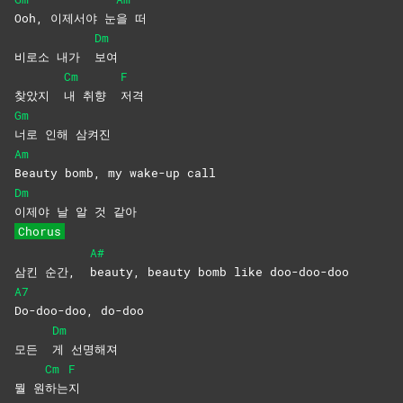
Ooh, 이제서야 눈
을
떠
Dm
비로소 내가
보여
Cm
F
찾았지
내 취향
저격
Gm
너로 인해 삼켜진
Am
Beauty bomb, my wake-up call
Dm
이제야 날 알 것 같아
Chorus
A#
삼킨 순간,
beauty, beauty bomb like doo-doo-doo
A7
Do-doo-doo,
do-doo
Dm
모든
게
선명해져
Cm
F
뭘 원
하는
지