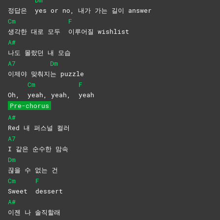
정답은
yes or no, 내가 가는 길이 answer
Cm
F
생각한 대로 모두
이루어질
wishlist
A#
나도 몰랐던 내 모습
A7
Dm
이제야
맞춰지
는
puzzle
Cm
F
Oh,
yeah, yeah,
yeah
Pre-chorus
A#
Red 내 퍼스널 컬러
A7
I 같은 순수한 맘속
Dm
끊을 수 없는 건
Cm
F
Sweet
dessert
A#
이젠 나 솔직할래