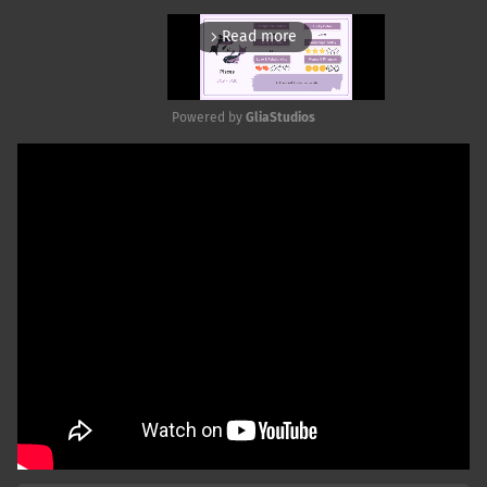
Read more
arrow_forward_ios
Powered by 
GliaStudios
Mute