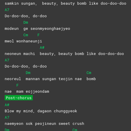
samkin sungan,
beauty, beauty bomb like doo-doo-doo
A7
Do-doo-doo,
do-doo
Dm
modeun
ge
seonmyeonghaejyeo
Cm
F
mwol won
haneun
ji
A#
neoneun machi
beauty, beauty bomb like doo-doo-doo
A7
Do-doo-doo,
do-doo
Dm
Cm
neoreul
mannan sungan teojin nae
bomb
F
nae
mam
eojjeondam
Post-chorus
A#
Blow my mind, dagaon chunggyeok
A7
naemyeon sok peojineun sweet crush
Dm
Cm