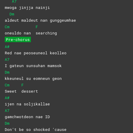
A7
mwo
ga jinjja nainji
Dm
al
deut maldeut nan gunggeumhae
Cm
F
oneuldo nan
searching
Pre-chorus
A#
Red nae peoseuneol keolleo
A7
I gateun sunsuhan mamsok
Dm
kkeuneul su eomneun geon
Cm
F
Sweet
dessert
A#
ijen na soljikallae
A7
gamchwotdeon nae ID
Dm
Don’t be so shocked ’cause