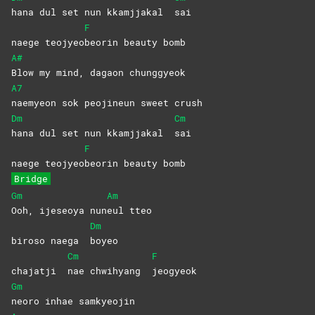
hana dul set nun kkamjjakal
sai
F
naege teojyeo
beorin beauty bomb
A#
Blow my mind, dagaon chunggyeok
A7
naemyeon sok peojineun sweet crush
Dm
Cm
hana dul set nun kkamjjakal
sai
F
naege teojyeo
beorin beauty bomb
Bridge
Gm
Am
Ooh, ijeseoya nun
eul
tteo
Dm
biroso naega
boyeo
Cm
F
chajatji
nae chwihyang
jeogyeok
Gm
neoro inhae samkyeojin