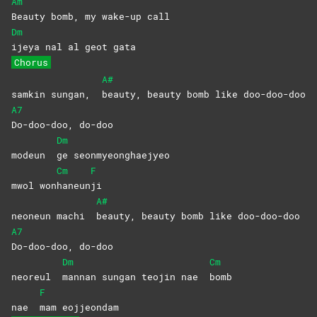
Am
Beauty bomb, my wake-up call
Dm
ijeya nal al geot gata
Chorus
A#
samkin sungan,
beauty, beauty bomb like doo-doo-doo
A7
Do-doo-doo,
do-doo
Dm
modeun
ge
seonmyeonghaejyeo
Cm
F
mwol won
haneun
ji
A#
neoneun machi
beauty, beauty bomb like doo-doo-doo
A7
Do-doo-doo,
do-doo
Dm
Cm
neoreul
mannan sungan teojin nae
bomb
F
nae
mam
eojjeondam