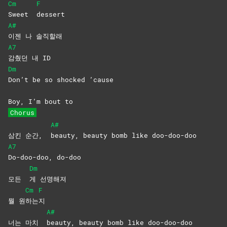
Cm
F
Sweet
dessert
A#
이젠 나 솔직할래
A7
감췄던 내 ID
Dm
Don’t be so shocked ’cause
Boy, I’m bout to
Chorus
A#
삼킨 순간,
beauty, beauty bomb like doo-doo-doo
A7
Do-doo-doo,
do-doo
Dm
모든
게
선명해져
Cm
F
뭘 원
하는
지
A#
너는 마치
beauty, beauty bomb like doo-doo-doo