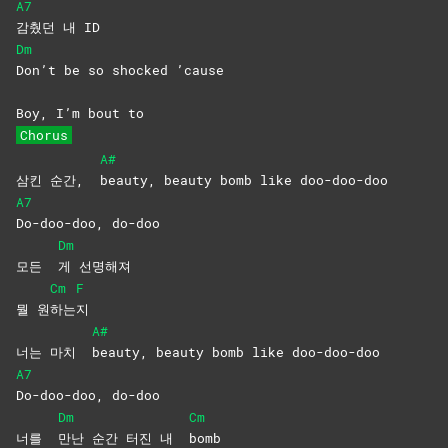
A7
감췄던 내 ID
Dm
Don’t be so shocked ’cause
Boy, I’m bout to
Chorus
A#
삼킨 순간,
beauty, beauty bomb like doo-doo-doo
A7
Do-doo-doo,
do-doo
Dm
모든
게
선명해져
Cm
F
뭘 원
하는
지
A#
너는 마치
beauty, beauty bomb like doo-doo-doo
A7
Do-doo-doo,
do-doo
Dm
Cm
너를
만난 순간 터진 내
bomb