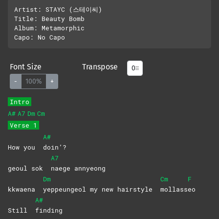
Artist: STAYC (스테이씨)

Title: Beauty Bomb

Album: Metamorphic

Font Size
Transpose
-
100%
+
Intro
A#
A7
Dm
Cm
Verse 1
A#
How you
doin’?
A7
geoul sok
naege
annyeong
Dm
Cm
F
kkwaena
yeppeungeol my new hairstyle
mollass
eo
A#
Still
finding