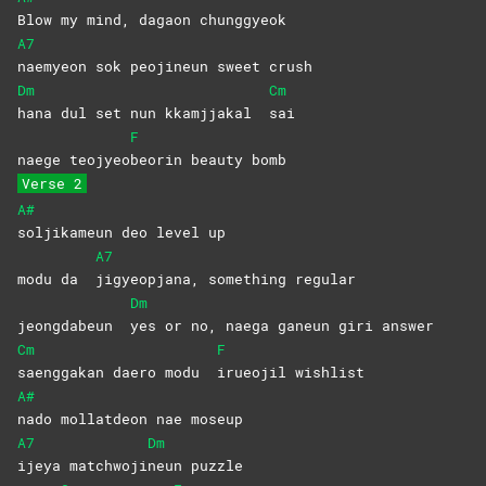
Blow my mind, dagaon chunggyeok
A7
naemyeon sok peojineun sweet crush
Dm
Cm
hana dul set nun kkamjjakal
sai
F
naege teojyeo
beorin beauty bomb
Verse 2
A#
soljikameun deo level up
A7
modu da
jigyeopjana, something regular
Dm
jeongdabeun
yes or no, naega ganeun giri answer
Cm
F
saenggakan daero modu
irueojil
wishlist
A#
nado mollatdeon nae moseup
A7
Dm
ijeya
matchwoji
neun
puzzle