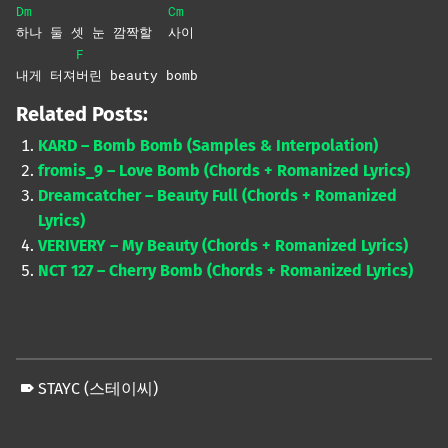
Dm
Cm
하나 둘 셋 눈 깜짝할
사이
F
내게 터져
버린 beauty bomb
Related Posts:
KARD – Bomb Bomb (Samples & Interpolation)
fromis_9 – Love Bomb (Chords + Romanized Lyrics)
Dreamcatcher – Beauty Full (Chords + Romanized
Lyrics)
VERIVERY – My Beauty (Chords + Romanized Lyrics)
NCT 127 – Cherry Bomb (Chords + Romanized Lyrics)
STAYC (스테이씨)
Skip back to main navigation