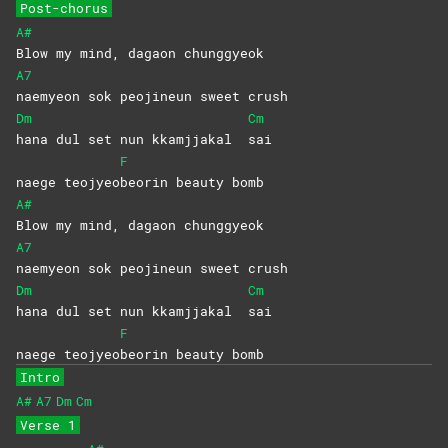
Post-chorus
A#
Blow my mind, dagaon chunggyeok
A7
naemyeon sok peojineun sweet crush
Dm
Cm
hana dul set nun kkamjjakal
sai
F
naege teojyeo
beorin beauty bomb
A#
Blow my mind, dagaon chunggyeok
A7
naemyeon sok peojineun sweet crush
Dm
Cm
hana dul set nun kkamjjakal
sai
F
naege teojyeo
beorin beauty bomb
Intro
A#
A7
Dm
Cm
Verse 1