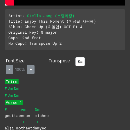
Artist: 
Stella Jang (스텔라장)
Title: Enjoy This Moment (지금을 사랑해)

Album: Cheer Up (치얼업) OST Pt.4

Original key: G major

Capo: 2nd fret

Font Size
Transpose
-
100%
+
Intro
F
Am
Dm
F
Am
Dm
Verse 1
F
Am
Dm
geuttae
neun
micheo
C
F
alji mot
haetda
myeo