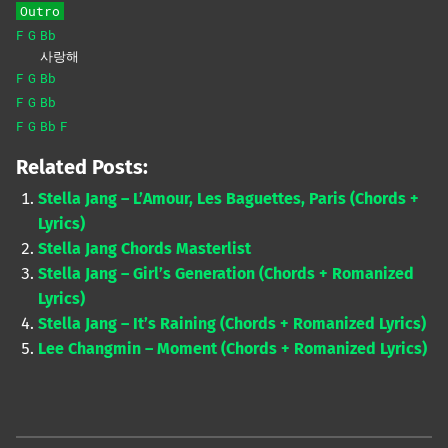
Outro
F
G
Bb
사랑해
F
G
Bb
F
G
Bb
F
G
Bb
F
Related Posts:
Stella Jang – L’Amour, Les Baguettes, Paris (Chords +
Lyrics)
Stella Jang Chords Masterlist
Stella Jang – Girl’s Generation (Chords + Romanized
Lyrics)
Stella Jang – It’s Raining (Chords + Romanized Lyrics)
Lee Changmin – Moment (Chords + Romanized Lyrics)