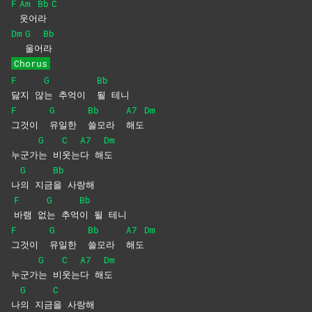
F
Am
Bb
C
웃어
라
Dm
G
Bb
울어
라
Chorus
F
G
Bb
닳지
않
는 추억이
될
테니
F
G
Bb
A7
Dm
그것이
유일한
쓸모라
해도
G
C
A7
Dm
누군가
는
비
웃는
다
해
도
G
Bb
나
의
지금
을
사랑해
F
G
Bb
바램
없
는
추억
이 될 테니
F
G
Bb
A7
Dm
그것이
유일한
쓸모라
해도
G
C
A7
Dm
누군가
는
비
웃는
다
해
도
G
C
나
의
지금
을
사랑해