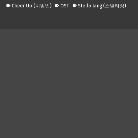
Cheer Up (치얼업)
OST
Stella Jang (스텔라장)
Skip back to main navigation