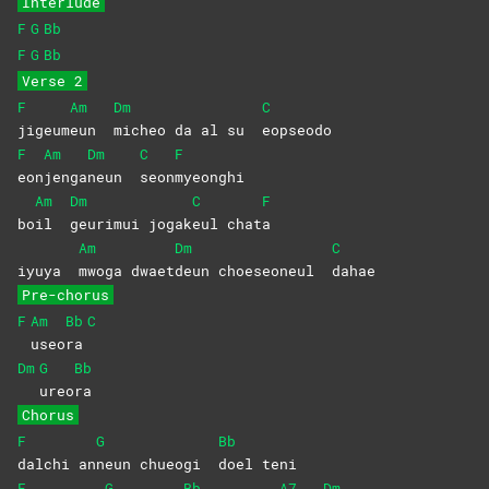
Interlude
F
G
Bb
F
G
Bb
Verse 2
F
Am
Dm
C
jigeum
eun
micheo da al su
eopseodo
F
Am
Dm
C
F
eon
jenga
neun
seon
myeonghi
Am
Dm
C
F
bo
il
geurimui
jogak
eul
chat
a
Am
Dm
C
iyuya
mwoga
dwaet
deun choeseoneul
dahae
Pre-chorus
F
Am
Bb
C
useo
ra
Dm
G
Bb
ureo
ra
Chorus
F
G
Bb
dalchi
an
neun chueogi
doel
teni
F
G
Bb
A7
Dm