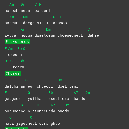
Am
Dm
C
F
hu
hoeha
neun
eo
reuni
Am
Dm
C
F
na
neun
doego sipji
ana
seo
Am
Dm
C
iyuya
mwoga
dwaet
deun choeseoneul
dahae
Pre-chorus
F
Am
Bb
C
useo
ra
Dm
G
Bb
ureo
ra
Chorus
F
G
Bb
dalchi
an
neun chueogi
doel
teni
F
G
Bb
A7
Dm
geugeosi
yuilhan
sseulmora
haedo
G
C
A7
Dm
nugunga
neun
bi
unneun
da
hae
do
G
C
na
ui
jigeum
eul
saranghae