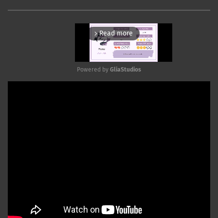
Read more
arrow_forward_ios
Powered by 
GliaStudios
Mute