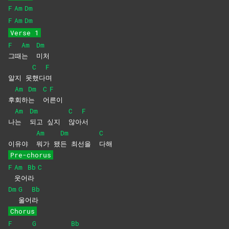
F
Am
Dm
F
Am
Dm
Verse 1
F
Am
Dm
그때
는
미처
C
F
알지 못
했다
며
Am
Dm
C
F
후
회하
는
어
른이
Am
Dm
C
F
나
는
되고 싶지
않아
서
Am
Dm
C
이유야
뭐가
됐
든 최선을
다해
Pre-chorus
F
Am
Bb
C
웃어
라
Dm
G
Bb
울어
라
Chorus
F
G
Bb