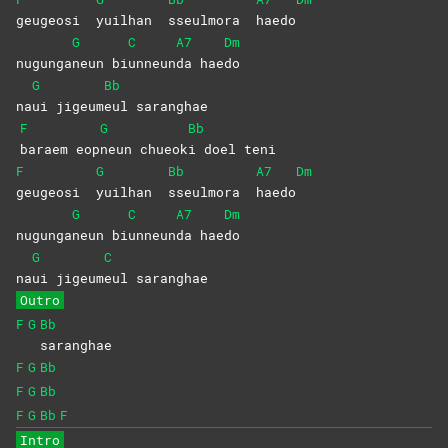
geugeosi
yuilhan
sseulmora
haedo
G
C
A7
Dm
nugunga
neun
bi
unneun
da
hae
do
G
Bb
na
ui
jigeum
eul
saranghae
F
G
Bb
baraem
eop
neun
chueok
i doel teni
F
G
Bb
A7
Dm
geugeosi
yuilhan
sseulmora
haedo
G
C
A7
Dm
nugunga
neun
bi
unneun
da
hae
do
G
C
na
ui
jigeum
eul
saranghae
Outro
F
G
Bb
saranghae
F
G
Bb
F
G
Bb
F
G
Bb
F
Intro