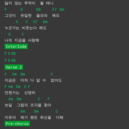
닳지
않
는 추억이
될
테니
F
G
Bb
A7
Dm
그것이
유일한
쓸모라
해도
G
C
A7
Dm
누군가
는
비
웃는
다
해
도
G
C
나
의
지금
을
사랑해
Interlude
F
G
Bb
F
G
Bb
Verse 2
F
Am
Dm
C
지금
은
미처 다 알 수
없어도
F
Am
Dm
C
F
언
젠가
는
선
명히
Am
Dm
C
F
보
일
그림의
조각
을
찾
아
Am
Dm
C
이유야
뭐가
됐
든 최선을
다해
Pre-chorus